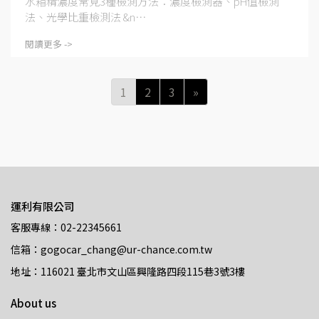
水箱精濃度常見3種檢測方法：濃度檢測器、pH值檢測
法、光學比重檢測法 &n⋯
閱讀更多 ->
1
2
3
»
運利有限公司
客服專線：02-22345661
信箱：gogocar_chang@ur-chance.com.tw
地址：116021 臺北市文山區興隆路四段115巷3號3樓
About us