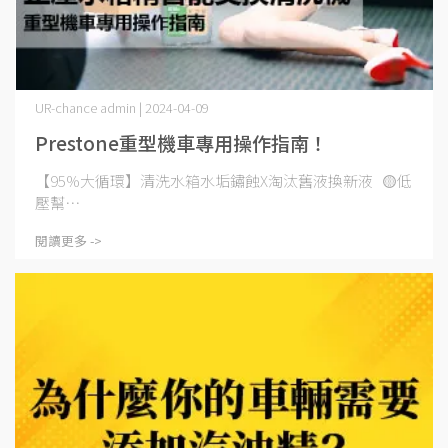
UR-chance admin | 2024-04-09
Prestone重型機車專用操作指南！
【95%大循環】清洗水箱水垢鏽蝕X淘汰舊液換新液 🟡低
壓幫⋯
閱讀更多 ->