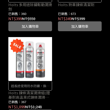
鏈等，抹去鐵鏽痕跡，潤滑
去除煞車皮屑、油垢、灰塵
Holts 多用途除鏽鬆動潤滑
Holts 煞車鍊條清潔劑
劑
和保護各類型金屬工具
及硬化沉積物
已銷售：360
已銷售：673
NT$399
NT$550
NT$349
NT$399
加入購物車
加入購物車
超長途使用防水防鏽，換檔
順暢附著強，雨天防水防
Holts 鍊條清潔潤滑組(鋰
基耐高溫濕式鍊條潤滑油
鏽，騎車鍊條不再吵
*1&煞車鍊條去污清潔劑
已銷售：367
*2)
NT$1,099
NT$1,248