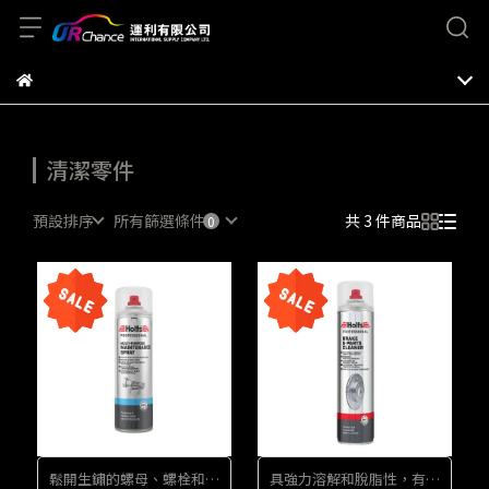
清潔零件
預設排序
所有篩選條件
共 3 件商品
鬆開生鏽的螺母、螺栓和鉸
具強力溶解和脫脂性，有效