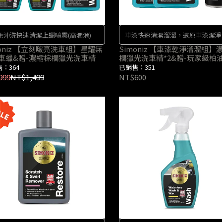
免沖洗快速清潔上蠟噴霧(高潤滑)
車漆快速清潔溜溜，還原車漆潔淨
moniz 【立刻啵亮洗車組】星耀無
Simoniz 【車漆乾淨溜溜組】
車蠟&贈-濃縮棕櫚獵光洗車精
櫚獵光洗車精*2&贈-玩家級柏
劑*1
：364
已銷售：351
999
NT$1,499
NT$600