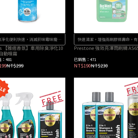
臭淨化便利快速，消滅菸味霉味寵物
快速清潔，增強雨刷膠條壽命，有
味等臭味
升行車的能見度及安全
lts 【雅痞香氛】車用除臭淨化10
Prestone 強效亮澤雨刷精 AS6
自動噴霧
：481
已銷售：471
199
NT$299
NT$190
NT$230