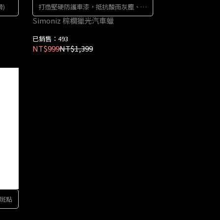
)
打造堅硬防護車漆，抵抗酸雨灰塵、鳥
屎和道路污垢
Simoniz 棕櫚獵光汽車蠟
已銷售：493
NT$999
NT$1,399
斑點