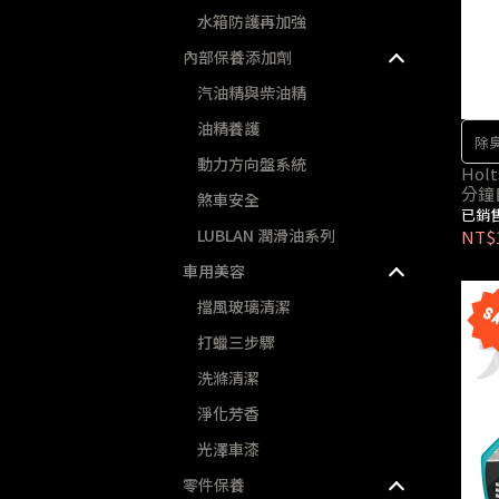
水箱防護再加強
內部保養添加劑
汽油精與柴油精
油精養護
除
動力方向盤系統
Ho
分鐘
煞車安全
已銷售
LUBLAN 潤滑油系列
NT$
車用美容
擋風玻璃清潔
打蠟三步驟
洗滌清潔
淨化芳香
光澤車漆
零件保養