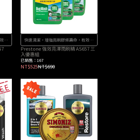
效提
快速清潔，增強雨刷膠條壽命，有效提
升行車的能見度及安全
57
Prestone 強效亮澤雨刷精 AS657 三
入優惠組
已銷售：167
NT$525
NT$690