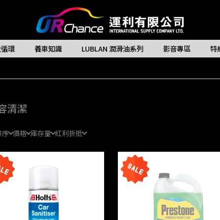
大循環
養車知識
LUBLAN 潤滑油系列
影音專區
特
容清潔
排序
價格
庫存量
紅利折抵