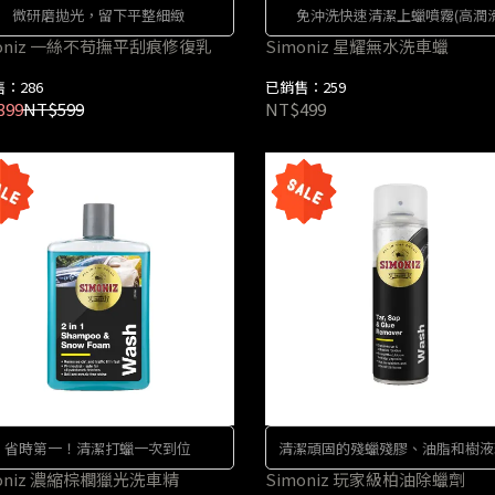
微研磨拋光，留下平整細緻
免沖洗快速清潔上蠟噴霧(高潤滑
moniz 一絲不苟撫平刮痕修復乳
Simoniz 星耀無水洗車蠟
：286
已銷售：259
399
NT$599
NT$499
省時第一！清潔打蠟一次到位
清潔頑固的殘蠟殘膠、油脂和樹液
moniz 濃縮棕櫚獵光洗車精
Simoniz 玩家級柏油除蠟劑