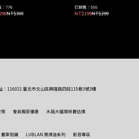
：776
已銷售：550
290
NT$300
NT$199
NT$299
址：116021 臺北市文山區興隆路四段115巷3號3樓
政策
會員獨家優惠
水箱大循環保養估價
養車知識
LUBLAN 潤滑油系列
影音專區