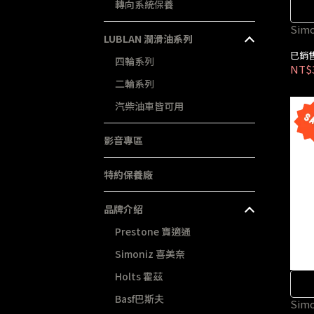
轉向系統保養
Si
LUBLAN 潤滑油系列
已銷售
四輪系列
NT$
二輪系列
汽柴油車皆可用
影音專區
特約保養廠
品牌介紹
Prestone 寶適通
Simoniz 喜美奈
Holts 霍茲
Basf巴斯夫
Si