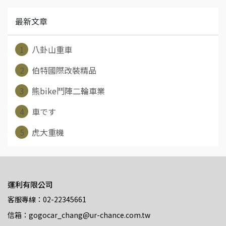
最新文章
1
八卦山重車
2
伯特國際改裝精品
3
熊bike鬥陣二輪車業
4
車です
5
虎大重機
運利有限公司
客服專線：02-22345661
信箱：gogocar_chang@ur-chance.com.tw