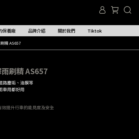
約保養廠
品牌介紹
關於我們
Tiktok
刷精 AS657
澤雨刷精 AS657
道路塵垢、油膜等
用車用都好用
有效提升行車的能見度及安全