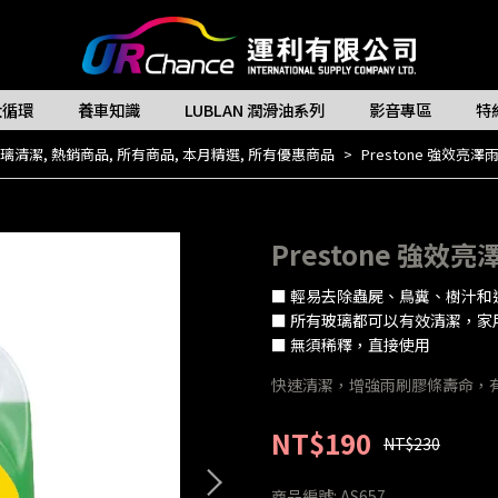
大循環
養車知識
LUBLAN 潤滑油系列
影音專區
特
璃清潔
,
熱銷商品
,
所有商品
,
本月精選
,
所有優惠商品
Prestone 強效亮澤雨
Prestone 強效亮
■ 輕易去除蟲屍、鳥糞、樹汁和
■ 所有玻璃都可以有效清潔，家
■ 無須稀釋，直接使用
快速清潔，增強雨刷膠條壽命，
NT$190
NT$230
商品編號:
AS657