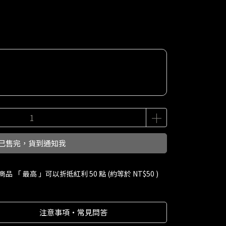
已售完，貨到通知我
商品 「 最高 」可以折抵紅利
50
點 (約等於
NT$50
)
注意事項・常見問答