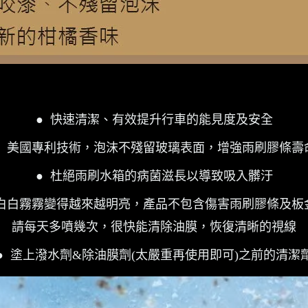
● 快速清潔、有效提升行車的能見度及安全
● 美國專利技術，泡沫不殘留玻璃表面，增強雨刷膠條壽
● 杜絕雨刷水箱的病菌滋長以導致吸入髒汙
白白霧霧變得越來越明亮，產品不包含傷害雨刷膠條及板
請每天多噴幾次，很快能清除油膜，恢復清晰的視線
●
塗上潑水劑&除油膜劑(太嚴重再使用即可)之前的清潔