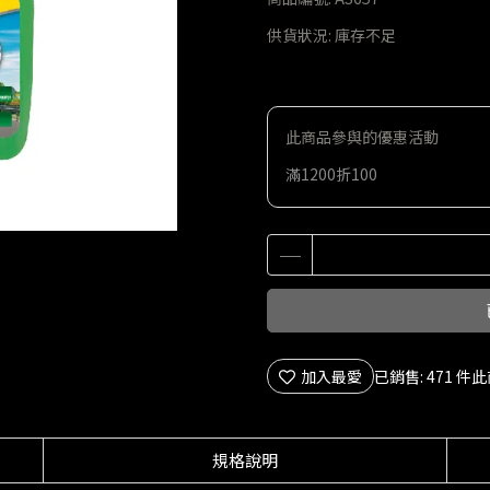
供貨狀況:
庫存不足
此商品參與的優惠活動
滿1200折100
加入最愛
已銷售: 471 件
此
規格說明