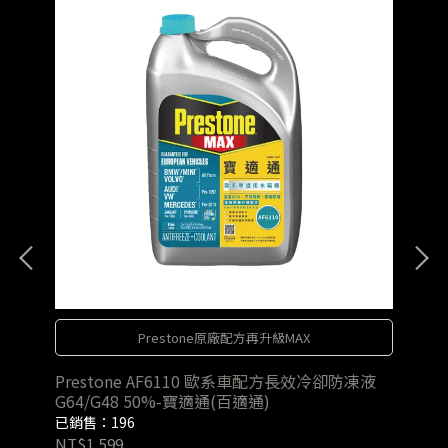
Prestone原廠配方再升級MAX
液
Prestone AF6110 歐系車配方長效冷卻防凍液
Pr
G64/G48 50%-寶適通(百適通)
50
已銷售：196
已銷
NT$1,599
NT