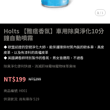
1
/
1
Holts 【雅痞香氛】車用除臭淨化10分
鐘自動噴霧
◆ 歐盟認證的空間淨化大師，能保護環保材質內裝的歐系車、真皮
皮革，以及有漆料的高檔皮革
◆ 英國調香師特別製作的香氣，男女皆適用，不過香
除臭淨化便利快速，消滅菸味霉味寵物味等臭味
NT$199
NT$299
商品編號:
H001
供貨狀況:
尚有庫存 519