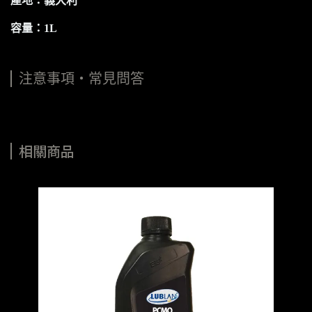
產地：義大利
容量：1L
注意事項・常見問答
相關商品