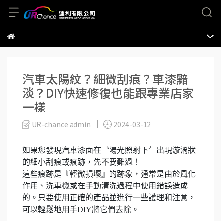
汽車太陽紋？細微刮痕？車漆黯
淡？DIY快速修復也能跟專業店家
一樣
UR-chance admin
2024-03-12
如果您發現汽車漆面在〝陽光照射下〞出現漩渦狀
的細小刮痕或痕跡，先不要難過！
這些痕跡是『輕微損壞』的跡象，通常是由於風化
作用、洗車機或在手動清洗過程中使用錯誤造成
的。只要使用正確的產品並進行一些護理和注意，
可以輕鬆地用手DIY將它們去除。