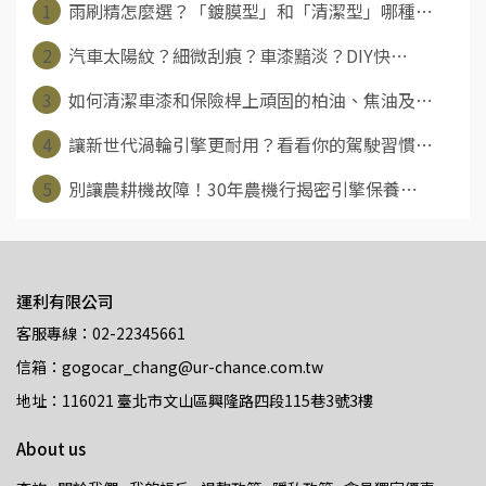
1
雨刷精怎麼選？「鍍膜型」和「清潔型」哪種⋯
2
汽車太陽紋？細微刮痕？車漆黯淡？DIY快⋯
3
如何清潔車漆和保險桿上頑固的柏油、焦油及⋯
4
讓新世代渦輪引擎更耐用？看看你的駕駛習慣⋯
5
別讓農耕機故障！30年農機行揭密引擎保養⋯
運利有限公司
客服專線：02-22345661
信箱：gogocar_chang@ur-chance.com.tw
地址：116021 臺北市文山區興隆路四段115巷3號3樓
About us