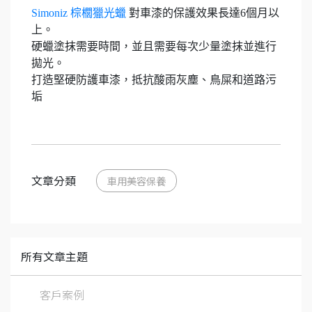
Simoniz 棕櫚獵光蠟
對車漆的保護效果長達6個月以
上。
硬蠟塗抹需要時間，並且需要每次少量塗抹並進行
拋光。
打造堅硬防護車漆，抵抗酸雨灰塵、鳥屎和道路污
垢
文章分類
車用美容保養
所有文章主題
客戶案例