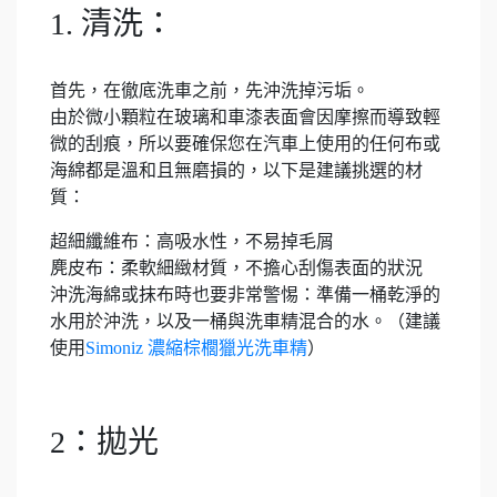
1. 清洗：
首先，在徹底洗車之前，先沖洗掉污垢。
由於微小顆粒在玻璃和車漆表面會因摩擦而導致輕
微的刮痕，所以要確保您在汽車上使用的任何布或
海綿都是溫和且無磨損的，以下是建議挑選的材
質：
超細纖維布：高吸水性，不易掉毛屑
麂皮布：柔軟細緻材質，不擔心刮傷表面的狀況
沖洗海綿或抹布時也要非常警惕：準備一桶乾淨的
水用於沖洗，以及一桶與洗車精混合的水。（建議
使用
Simoniz 濃縮棕櫚獵光洗車精
）
2：拋光